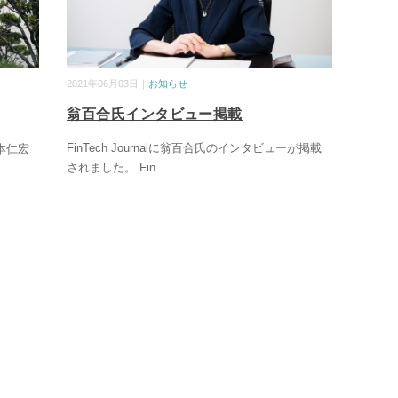
2021年06月03日｜
お知らせ
翁百合氏インタビュー掲載
FinTech Journalに翁百合氏のインタビューが掲載
本仁宏
されました。 Fin
...