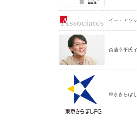
イー・アソ
斎藤幸平氏
東京きらぼ