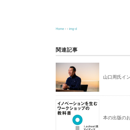
Home
› ›
img-d
関連記事
山口周氏イ
本の出版の