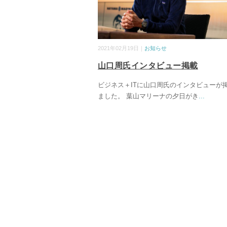
2021年02月19日｜
お知らせ
山口周氏インタビュー掲載
ビジネス＋ITに山口周氏のインタビューが
ました。 葉山マリーナの夕日がき
...